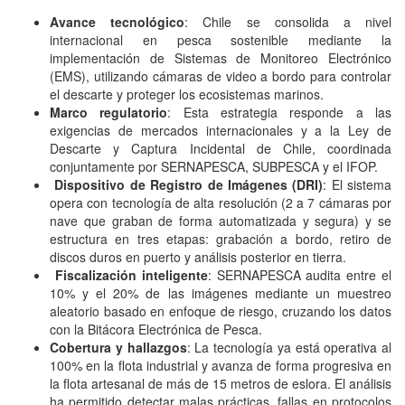
Avance tecnológico
: Chile se consolida a nivel
internacional en pesca sostenible mediante la
implementación de Sistemas de Monitoreo Electrónico
(EMS), utilizando cámaras de video a bordo para controlar
el descarte y proteger los ecosistemas marinos.
Marco regulatorio
: Esta estrategia responde a las
exigencias de mercados internacionales y a la Ley de
Descarte y Captura Incidental de Chile, coordinada
conjuntamente por SERNAPESCA, SUBPESCA y el IFOP.
Dispositivo de Registro de Imágenes (DRI)
: El sistema
opera con tecnología de alta resolución (2 a 7 cámaras por
nave que graban de forma automatizada y segura) y se
estructura en tres etapas: grabación a bordo, retiro de
discos duros en puerto y análisis posterior en tierra.
Fiscalización inteligente
: SERNAPESCA audita entre el
10% y el 20% de las imágenes mediante un muestreo
aleatorio basado en enfoque de riesgo, cruzando los datos
con la Bitácora Electrónica de Pesca.
Cobertura y hallazgos
: La tecnología ya está operativa al
100% en la flota industrial y avanza de forma progresiva en
la flota artesanal de más de 15 metros de eslora. El análisis
ha permitido detectar malas prácticas, fallas en protocolos