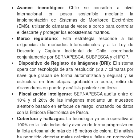
Avance tecnológico
: Chile se consolida a nivel
internacional en pesca sostenible mediante la
implementación de Sistemas de Monitoreo Electrónico
(EMS), utilizando cámaras de video a bordo para controlar
el descarte y proteger los ecosistemas marinos.
Marco regulatorio
: Esta estrategia responde a las
exigencias de mercados internacionales y a la Ley de
Descarte y Captura Incidental de Chile, coordinada
conjuntamente por SERNAPESCA, SUBPESCA y el IFOP.
Dispositivo de Registro de Imágenes (DRI)
: El sistema
opera con tecnología de alta resolución (2 a 7 cámaras por
nave que graban de forma automatizada y segura) y se
estructura en tres etapas: grabación a bordo, retiro de
discos duros en puerto y análisis posterior en tierra.
Fiscalización inteligente
: SERNAPESCA audita entre el
10% y el 20% de las imágenes mediante un muestreo
aleatorio basado en enfoque de riesgo, cruzando los datos
con la Bitácora Electrónica de Pesca.
Cobertura y hallazgos
: La tecnología ya está operativa al
100% en la flota industrial y avanza de forma progresiva en
la flota artesanal de más de 15 metros de eslora. El análisis
ha permitido detectar malas prácticas, fallas en protocolos