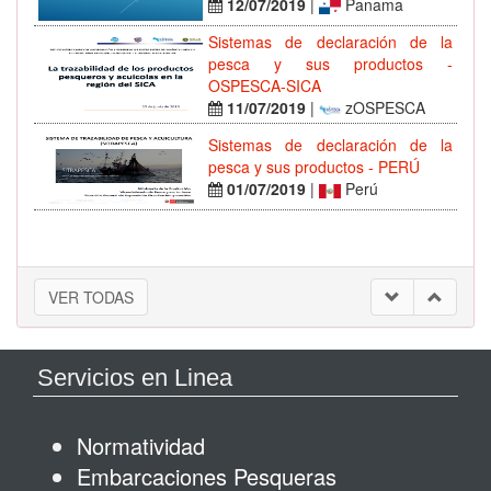
12/07/2019
|
Panama
Sistemas de declaración de la
pesca y sus productos -
OSPESCA-SICA
11/07/2019
|
zOSPESCA
Sistemas de declaración de la
pesca y sus productos - PERÚ
01/07/2019
|
Perú
VER TODAS
Servicios en Linea
Normatividad
Embarcaciones Pesqueras