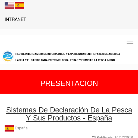
INTRANET
Tog
navi
RED DE INTERCAMBIO DE INFORMACIÓN Y EXPERIENCIAS ENTRE PAISES DE AMERICA
LATINA Y EL CARIBE PARA PREVENIR, DESALENTAR Y ELIMINAR LA PESCA INDNR
PRESENTACION
Sistemas De Declaración De La Pesca
Y Sus Productos - España
España
Publicado 19/07/2019