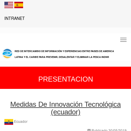
INTRANET
Tog
navi
RED DE INTERCAMBIO DE INFORMACIÓN Y EXPERIENCIAS ENTRE PAISES DE AMERICA
LATINA Y EL CARIBE PARA PREVENIR, DESALENTAR Y ELIMINAR LA PESCA INDNR
PRESENTACION
Medidas De Innovación Tecnológica
(ecuador)
Ecuador
Publicado 30/05/2019